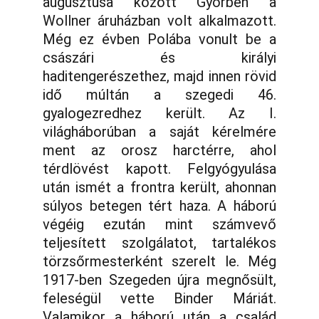
augusztusa között Győrben a
Wollner áruházban volt alkalmazott.
Még ez évben Polába vonult be a
császári és királyi
haditengerészethez, majd innen rövid
idő múltán a szegedi 46.
gyalogezredhez került. Az I.
világháborúban a saját kérelmére
ment az orosz harctérre, ahol
térdlövést kapott. Felgyógyulása
után ismét a frontra került, ahonnan
súlyos betegen tért haza. A háború
végéig ezután mint számvevő
teljesített szolgálatot, tartalékos
törzsőrmesterként szerelt le. Még
1917-ben Szegeden újra megnősült,
feleségül vette Binder Máriát.
Valamikor a háború után a család