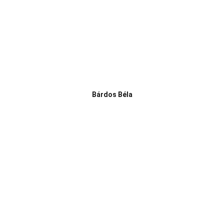
Bárdos Béla
Telefon:
Vasi k.u.k. Matrózok Alapítvány
9700 Szombathely, Rumi út 97
Hideg István Péter 06/30/499-0457
E-mail: