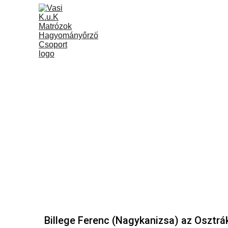
Vasi k.u.k Matrózok
Rólunk
Program
Billege Ferenc (Nagykanizsa) az Osztr