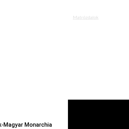
ok
Kiállítóterem
Kiadványok
Matrózdalok
Haditengerész 
Matrózdalok
ák-Magyar Monarchia 