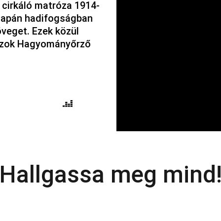
 cirkáló matróza 1914-
a japán hadifogságban 
veget. Ezek közül 
rózok Hagyományőrző 
Hallgassa meg mind