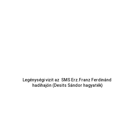
Legénységi vizit az  SMS Erz.Franz Ferdinánd 
hadihajón (Desits Sándor hagyaték)