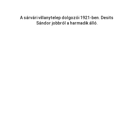
A sárvári villanytelep dolgozói 1921-ben. Desits 
Sándor jobbról a harmadik álló.
Telefon:
Vasi k.u.k. Matrózok Alapítvány
9700 Szombathely, Rumi út 97
Hideg István Péter 06/30/499-0457
E-mail:
vasikukmatrozok@gmail.com
Az oldalunkon található bármely szöveg,  kép 
vagy videó felhasználása engedélyköteles!