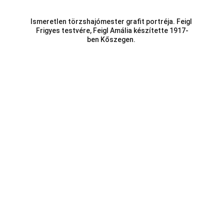
Ismeretlen törzshajómester grafit portréja. Feigl 
Frigyes testvére, Feigl Amália készítette 1917-
ben Kőszegen. 
Telefon:
Vasi k.u.k. Matrózok Alapítvány
9700 Szombathely, Rumi út 97
Hideg István Péter 06/30/499-0457
E-mail:
vasikukmatrozok@gmail.com
Az oldalunkon található bármely szöveg,  kép 
vagy videó felhasználása engedélyköteles!