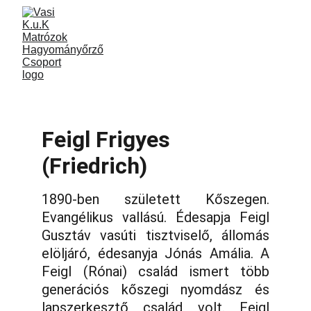
Feigl Frigyes 
(Friedrich)
1890-ben született Kőszegen.
Evangélikus vallású. Édesapja Feigl
Gusztáv vasúti tisztviselő, állomás
elöljáró, édesanyja Jónás Amália. A
Feigl (Rónai) család ismert több
generációs kőszegi nyomdász és
lapszerkesztő család volt. Feigl