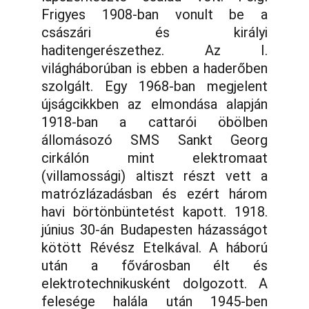
Frigyes 1908-ban vonult be a
császári és királyi
haditengerészethez. Az I.
világháborúban is ebben a haderőben
szolgált. Egy 1968-ban megjelent
újságcikkben az elmondása alapján
1918-ban a cattarói öbölben
állomásozó SMS Sankt Georg
cirkálón mint elektromaat
(villamossági) altiszt részt vett a
matrózlázadásban és ezért három
havi börtönbüntetést kapott. 1918.
június 30-án Budapesten házasságot
kötött Révész Etelkával. A háború
után a fővárosban élt és
elektrotechnikusként dolgozott. A
felesége halála után 1945-ben