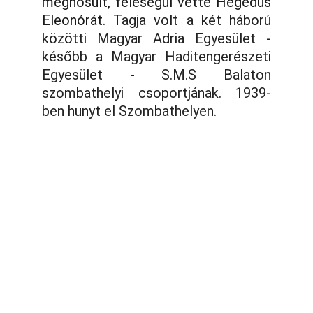
megnősült, feleségül vette Hegedüs
Eleonórát.
Tagja volt a két háború
közötti Magyar Adria Egyesület -
később a Magyar Haditengerészeti
Egyesület - S.M.S Balaton
szombathelyi csoportjának. 1939-
ben hunyt el Szombathelyen.
Telefon:
Vasi k.u.k. Matrózok Alapítvány
9700 Szombathely, Rumi út 97