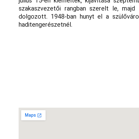
július 15-én kiemelték, kijavítása szepte
szakaszvezetői rangban szerelt le, maj
dolgozott. 1948-ban hunyt el a szülőváros
haditengerészetnél.
Telefon:
Vasi k.u.k. Matrózok Alapítvány
9700 Szombathely, Rumi út 97
Hideg István Péter 06/30/499-0457