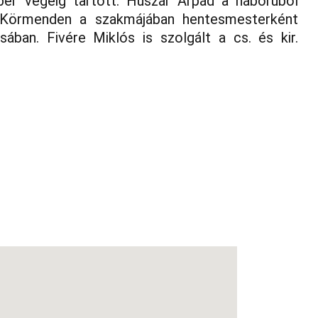
mber végéig tartott. Huszár Árpád a háborúból
d Körmenden a szakmájában hentesmesterként
ában. Fivére Miklós is szolgált a cs. és kir.
E-mail:
vasikukmatrozok@gmail.com