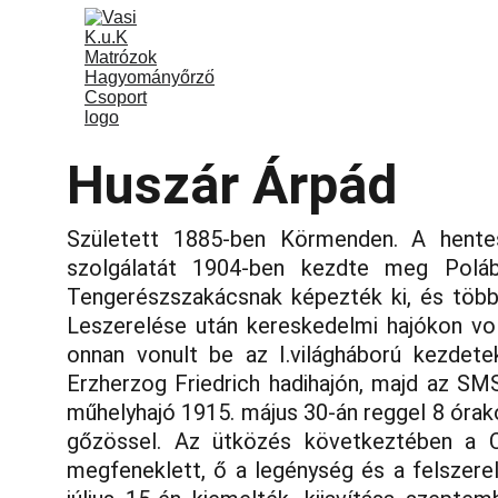
Vasi k.u.k Matrózok
Rólunk
Program
Huszár Árpád
Született 1885-ben Körmenden. A hentes
szolgálatát 1904-ben kezdte meg Polába
Tengerészszakácsnak képezték ki, és több 
Leszerelése után kereskedelmi hajókon vol
onnan vonult be az I.világháború kezdet
Erzherzog Friedrich hadihajón, majd az S
műhelyhajó 1915. május 30-án reggel 8 órak
gőzössel. Az ütközés következtében a C
megfeneklett, ő a legénység és a felszere