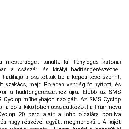
ok
Kiállítóterem
Kiadványok
Matrózdalok
Haditengerész 
 mesterséget tanulta ki. Tényleges katonai
n a császári és királyi haditengerészetnél.
hadihajóra osztották be a képesítése szerint.
t szakács, majd Polában vendéglőt nyitott, és
ekor a haditengerészethez újra. Előbb az SMS
MS Cyclop műhelyhajón szolgált. Az SMS Cyclop
or a polai kikötőben összeütközött a Fram nevű
yclop 20 perc alatt a jobb oldalára borulva
lés nagy részével együtt megmenekült. A hajót