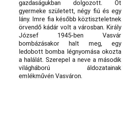
gazdaságukban dolgozott. Öt
gyermeke született, négy fiú és egy
lány. Imre fia később köztiszteletnek
örvendő kádár volt a városban. Király
József 1945-ben Vasvár
bombázásakor halt meg, egy
ledobott bomba légnyomása okozta
a halálát. Szerepel a neve a második
világháború áldozatainak
emlékművén Vasváron.