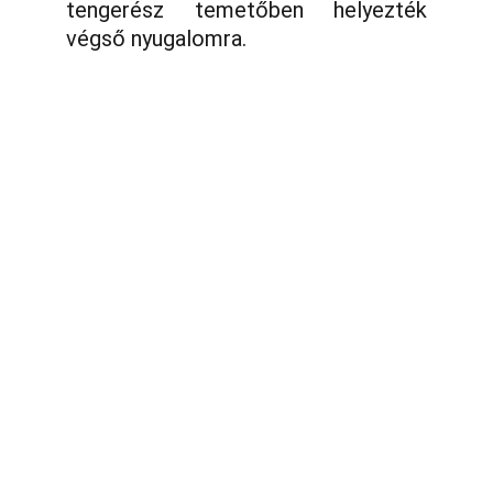
tengerész temetőben helyezték
végső nyugalomra.
Telefon:
Vasi k.u.k. Matrózok Alapítvány
9700 Szombathely, Rumi út 97
Hideg István Péter 06/30/499-0457
E-mail:
vasikukmatrozok@gmail.com
Az oldalunkon található bármely szöveg,  kép 
vagy videó felhasználása engedélyköteles!