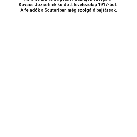
Kovács Józsefnek küldött levelezőlap 1917-ből. 
 A feladók a Scutariban még szolgáló bajtársak.
Telefon:
Vasi k.u.k. Matrózok Alapítvány
9700 Szombathely, Rumi út 97
Hideg István Péter 06/30/499-0457
E-mail:
vasikukmatrozok@gmail.com
Az oldalunkon található bármely szöveg,  kép 
vagy videó felhasználása engedélyköteles!