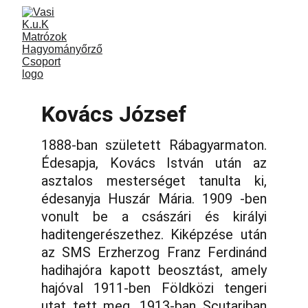
Kovács József
1888-ban született Rábagyarmaton.
Édesapja, Kovács István után az
asztalos mesterséget tanulta ki,
édesanyja Huszár Mária. 1909 -ben
vonult be a császári és királyi
haditengerészethez. Kiképzése után
az SMS Erzherzog Franz Ferdinánd
hadihajóra kapott beosztást, amely
hajóval 1911-ben Földközi tengeri
utat tett meg. 1913-ban Scutariban