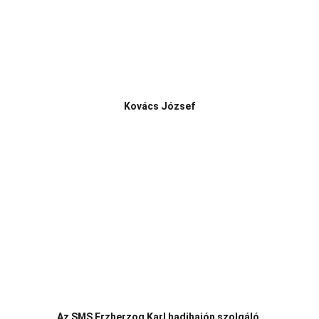
Kovács József
Az SMS Erzherzog Karl hadihajón szolgáló 