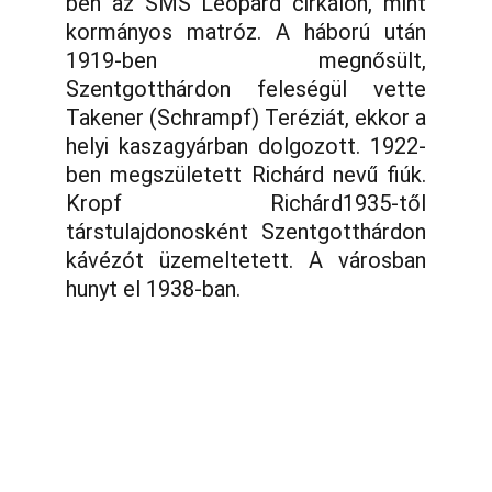
ben az SMS Leopard cirkálón, mint
kormányos matróz. A háború után
1919-ben megnősült,
Szentgotthárdon feleségül vette
Takener (Schrampf) Teréziát, ekkor a
helyi kaszagyárban dolgozott. 1922-
ben megszületett Richárd nevű fiúk.
Kropf Richárd1935-től
társtulajdonosként Szentgotthárdon
kávézót üzemeltetett. A városban
hunyt el 1938-ban.
Telefon:
Vasi k.u.k. Matrózok Alapítvány
9700 Szombathely, Rumi út 97