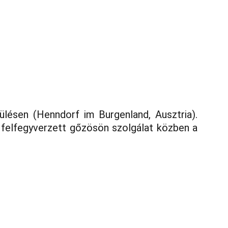
adatbázis
Kapcsolat
ülésen (Henndorf im Burgenland, Ausztria).
na felfegyverzett gőzösön szolgálat közben a