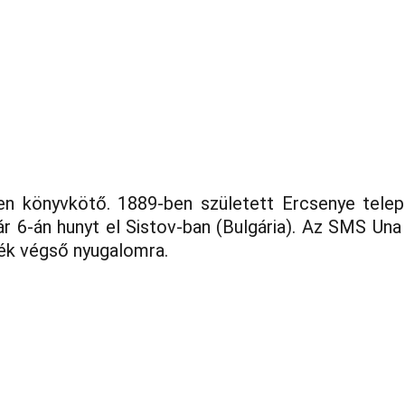
ok
Kiállítóterem
Kiadványok
Matrózdalok
Haditengerész 
ben könyvkötő. 1889-ben született Ercsenye telep
uár 6-án hunyt el Sistov-ban (Bulgária). Az SMS U
ték végső nyugalomra.