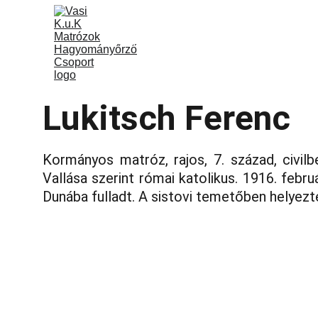
Vasi k.u.k Matrózok
Rólunk
Program
Lukitsch Ferenc
Kormányos matróz, rajos, 7. század, civil
Vallása szerint római katolikus. 1916. febr
Dunába fulladt. A sistovi temetőben helyez