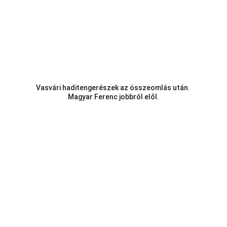
Vasvári haditengerészek az összeomlás után. 
Magyar Ferenc jobbról elől.
Telefon:
Vasi k.u.k. Matrózok Alapítvány
9700 Szombathely, Rumi út 97
Hideg István Péter 06/30/499-0457