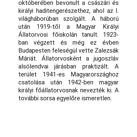
októberében bevonult a császári és
királyi haditengerészethez, ahol az I.
világháborúban szolgált. A háború
után 1919-től a Magyar Királyi
Állatorvosi főiskolán tanult. 1923-
ban végzett és még ez évben
Budapesten feleségül vette Zalezsák
Máriát. Állatorvosként a jugoszláv
alsólendvai járásban praktizált. A
terület 1941-es Magyarországhoz
csatolása után 1942-ben magyar
királyi főállatorvosnak nevezték ki. A
további sorsa egyelőre ismeretlen.
Telefon:
Vasi k.u.k. Matrózok Alapítvány