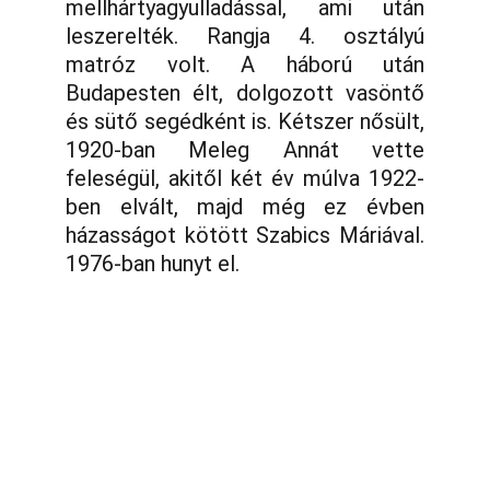
mellhártyagyulladással, ami után
leszerelték. Rangja 4. osztályú
matróz volt. A háború után
Budapesten élt, dolgozott vasöntő
és sütő segédként is. Kétszer nősült,
1920-ban Meleg Annát vette
feleségül, akitől két év múlva 1922-
ben elvált, majd még ez évben
házasságot kötött Szabics Máriával.
1976-ban hunyt el.