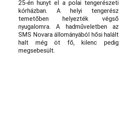
25-én hunyt el a polai tengerészeti
kórházban. A helyi tengerész
temetőben helyezték végső
nyugalomra. A hadműveletben az
SMS Novara állományából hősi halált
halt még öt fő, kilenc pedig
megsebesült.
Telefon:
Vasi k.u.k. Matrózok Alapítvány
9700 Szombathely, Rumi út 97
Hideg István Péter 06/30/499-0457
E-mail:
vasikukmatrozok@gmail.com