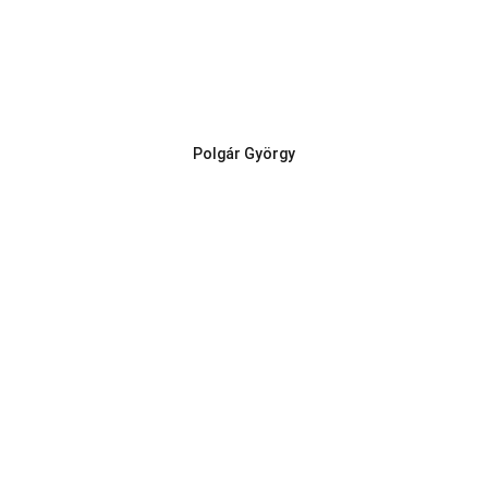
Polgár György
Telefon:
Vasi k.u.k. Matrózok Alapítvány
9700 Szombathely, Rumi út 97
Hideg István Péter 06/30/499-0457
E-mail:
vasikukmatrozok@gmail.com