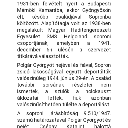
1931-ben felvételt nyert a Budapesti
Mérnöki Kamarába, ekkor Gyöngyösön
élt, később családjával Sopronba
költözött. Alapítótagja volt az 1938-ben
megalakult Magyar Haditengerészeti
Egyesület SMS Helgoland soproni
csoportjának, amelyben a 1941.
december 6-i ülésén a szervezet
titkárává választották.
Polgár Györgyöt nejével és fiával, Sopron
zsidó lakosságával együtt deportálták
valószínűleg 1944. június 29-én. A család
további sorsának részletei nem
ismertek, a szülők a holokauszt
áldozatai lettek, fiuk azonban
valószínűsíthetően túlélte a deportálást.
A soproni járásbíróság 9.510/1947.
számú határozatával Polgár Györgyöt és
nejét, Csépay Katalint halottá