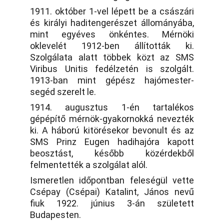
1911. október 1-vel lépett be a császári
és királyi haditengerészet állományába,
mint egyéves önkéntes. Mérnöki
oklevelét 1912-ben állították ki.
Szolgálata alatt többek közt az SMS
Viribus Unitis fedélzetén is szolgált.
1913-ban mint gépész hajómester-
segéd szerelt le.
1914. augusztus 1-én tartalékos
gépépítő mérnök-gyakornokká nevezték
ki. A háború kitörésekor bevonult és az
SMS Prinz Eugen hadihajóra kapott
beosztást, később közérdekből
felmentették a szolgálat alól.
Ismeretlen időpontban feleségül vette
Csépay (Csépai) Katalint, János nevű
fiuk 1922. június 3-án született
Budapesten.