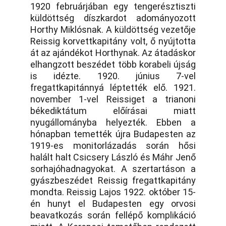
1920 februárjában egy tengerésztiszti
küldöttség díszkardot adományozott
Horthy Miklósnak. A küldöttség vezetője
Reissig korvettkapitány volt, ő nyújtotta
át az ajándékot Horthynak. Az átadáskor
elhangzott beszédet több korabeli újság
is idézte. 1920. június 7-vel
fregattkapitánnyá léptették elő. 1921.
november 1-vel Reissiget a trianoni
békediktátum előírásai miatt
nyugállományba helyezték. Ebben a
hónapban temették újra Budapesten az
1919-es monitorlázadás során hősi
halált halt Csicsery László és Máhr Jenő
sorhajóhadnagyokat. A szertartáson a
gyászbeszédet Reissig fregattkapitány
mondta. Reissig Lajos 1922. október 15-
én hunyt el Budapesten egy orvosi
beavatkozás során fellépő komplikáció