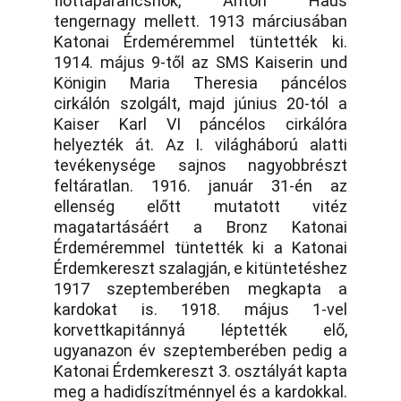
flottaparancsnok, Anton Haus
tengernagy mellett. 1913 márciusában
Katonai Érdeméremmel tüntették ki.
1914. május 9-től az SMS Kaiserin und
Königin Maria Theresia páncélos
cirkálón szolgált, majd június 20-tól a
Kaiser Karl VI páncélos cirkálóra
helyezték át. Az I. világháború alatti
tevékenysége sajnos nagyobbrészt
feltáratlan. 1916. január 31-én az
ellenség előtt mutatott vitéz
magatartásáért a Bronz Katonai
Érdeméremmel tüntették ki a Katonai
Érdemkereszt szalagján, e kitüntetéshez
1917 szeptemberében megkapta a
kardokat is. 1918. május 1-vel
korvettkapitánnyá léptették elő,
ugyanazon év szeptemberében pedig a
Katonai Érdemkereszt 3. osztályát kapta
meg a hadidíszítménnyel és a kardokkal.