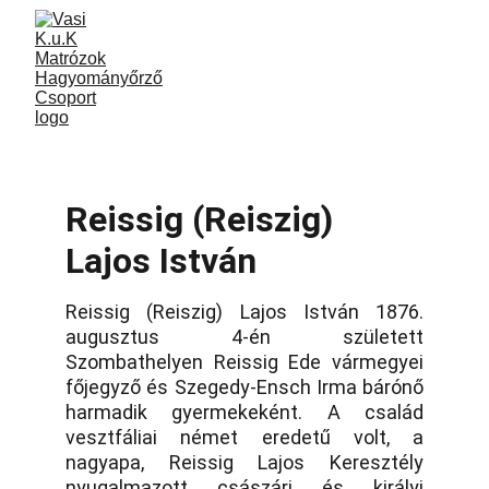
Reissig (Reiszig) 
Lajos István
Reissig (Reiszig) Lajos István 1876.
augusztus 4-én született
Szombathelyen Reissig Ede vármegyei
főjegyző és Szegedy-Ensch Irma bárónő
harmadik gyermekeként. A család
vesztfáliai német eredetű volt, a
nagyapa, Reissig Lajos Keresztély
nyugalmazott császári és királyi