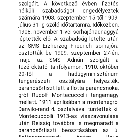
szolgált. A következő évben fizetés
nélküli szabadságot engedélyeztek
számára 1908. szeptember 15-től 1909.
július 31-ig szóló időtartamra. Időközben,
1908. november 1-vel sorhajóhadnaggyá
léptették elő. A szabadság letelte után
az SMS Erzherzog Friedrich sorhajóra
osztották be 1909. szeptember 27-én,
majd az SMS Adrián szolgált a
tüzéroktatói tanfolyamon. 1910. október
29-től a hadügyminisztérium
tengerészeti osztályára helyezték,
parancsőrtiszt lett a flotta parancsnoka,
gróf Rudolf Montecuccolli tengernagy
mellett. 1911 áprilisában a montenegrói
Danyilo-rend 4. osztályával tüntették ki.
Montecuccolli 1913-as visszavonulása
után Reissig továbbra is megmaradt a
parancsőrtiszti beosztásában az új