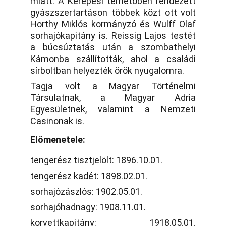
miatt. A Kerepesi temetőben rendezett
gyászszertartáson többek közt ott volt
Horthy Miklós kormányzó és Wulff Olaf
sorhajókapitány is. Reissig Lajos testét
a búcsúztatás után a szombathelyi
Kámonba szállították, ahol a családi
sírboltban helyezték örök nyugalomra.
Tagja volt a Magyar Történelmi
Társulatnak, a Magyar Adria
Egyesületnek, valamint a Nemzeti
Casinonak is.
Előmenetele:
tengerész tisztjelölt: 1896.10.01.
tengerész kadét: 1898.02.01.
sorhajózászlós: 1902.05.01.
sorhajóhadnagy: 1908.11.01.
korvettkapitány: 1918.05.01.