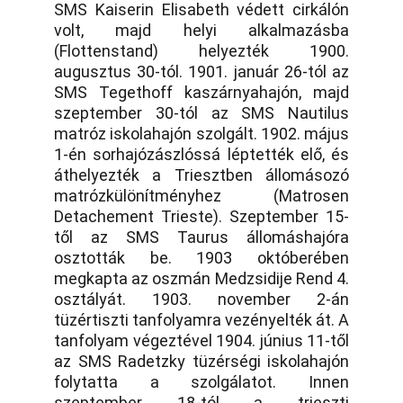
SMS Kaiserin Elisabeth védett cirkálón
volt, majd helyi alkalmazásba
(Flottenstand) helyezték 1900.
augusztus 30-tól. 1901. január 26-tól az
SMS Tegethoff kaszárnyahajón, majd
szeptember 30-tól az SMS Nautilus
matróz iskolahajón szolgált. 1902. május
1-én sorhajózászlóssá léptették elő, és
áthelyezték a Triesztben állomásozó
matrózkülönítményhez (Matrosen
Detachement Trieste). Szeptember 15-
től az SMS Taurus állomáshajóra
osztották be. 1903 októberében
megkapta az oszmán Medzsidije Rend 4.
osztályát. 1903. november 2-án
tüzértiszti tanfolyamra vezényelték át. A
tanfolyam végeztével 1904. június 11-től
az SMS Radetzky tüzérségi iskolahajón
folytatta a szolgálatot. Innen
szeptember 18-tól a trieszti