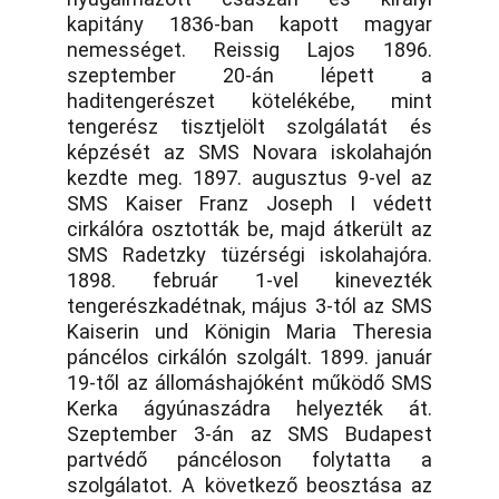
kapitány 1836-ban kapott magyar
nemességet. Reissig Lajos 1896.
szeptember 20-án lépett a
haditengerészet kötelékébe, mint
tengerész tisztjelölt szolgálatát és
képzését az SMS Novara iskolahajón
kezdte meg. 1897. augusztus 9-vel az
SMS Kaiser Franz Joseph I védett
cirkálóra osztották be, majd átkerült az
SMS Radetzky tüzérségi iskolahajóra.
1898. február 1-vel kinevezték
tengerészkadétnak, május 3-tól az SMS
Kaiserin und Königin Maria Theresia
páncélos cirkálón szolgált. 1899. január
19-től az állomáshajóként működő SMS
Kerka ágyúnaszádra helyezték át.
Szeptember 3-án az SMS Budapest
partvédő páncéloson folytatta a
szolgálatot. A következő beosztása az