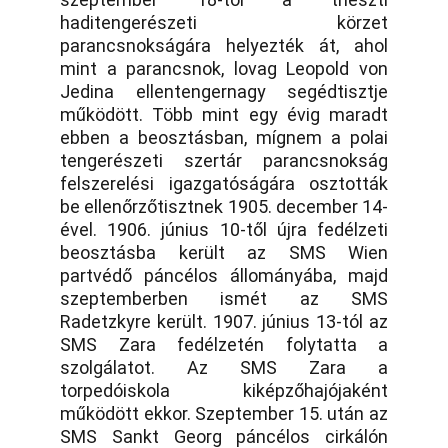
haditengerészeti körzet
parancsnokságára helyezték át, ahol
mint a parancsnok, lovag Leopold von
Jedina ellentengernagy segédtisztje
működött. Több mint egy évig maradt
ebben a beosztásban, mígnem a polai
tengerészeti szertár parancsnokság
felszerelési igazgatóságára osztották
be ellenőrzőtisztnek 1905. december 14-
ével. 1906. június 10-től újra fedélzeti
beosztásba került az SMS Wien
partvédő páncélos állományába, majd
szeptemberben ismét az SMS
Radetzkyre került. 1907. június 13-tól az
SMS Zara fedélzetén folytatta a
szolgálatot. Az SMS Zara a
torpedóiskola kiképzőhajójaként
működött ekkor. Szeptember 15. után az
SMS Sankt Georg páncélos cirkálón