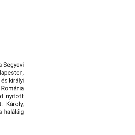
adatbázis
Kapcsolat
a Segyevi
dapesten,
s királyi
s Románia
t nyitott
: Károly,
 haláláig