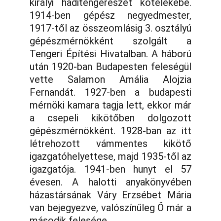
királyi haditengerészet kötelékébe.
1914-ben gépész negyedmester,
1917-től az összeomlásig 3. osztályú
gépészmérnökként szolgált a
Tengeri Építési Hivatalban. A háború
után 1920-ban Budapesten feleségül
vette Salamon Amália Alojzia
Fernandát. 1927-ben a budapesti
mérnöki kamara tagja lett, ekkor már
a csepeli kikötőben dolgozott
gépészmérnökként. 1928-ban az itt
létrehozott vámmentes kikötő
igazgatóhelyettese, majd 1935-től az
igazgatója. 1941-ben hunyt el 57
évesen. A halotti anyakönyvében
házastársának Váry Erzsébet Mária
van bejegyezve, valószínűleg Ő már a
második felesége.