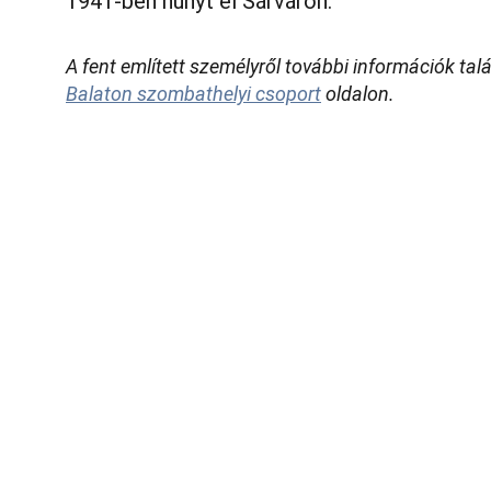
1941-ben hunyt el Sárváron.
A fent említett személyről további információk talá
Balaton szombathelyi csoport
 oldalon.