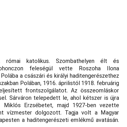
ok
Kiállítóterem
Kiadványok
Matrózdalok
Haditengerész 
a római katolikus. Szombathelyen élt és
ohonczon feleségül vette Roszoha Ilona
Polába a császári és királyi haditengerészethez
akban Polában, 1916. áprilistól 1918. februárig
eljesített frontszolgálatot. Az összeomláskor
el. Sárváron telepedett le, ahol kétszer is újra
te Miklós Erzsébetet, majd 1927-ben vezette
int vízmester dolgozott. Tagja volt a Magyar
apesten a haditengerészeti emlékmű avatásán.