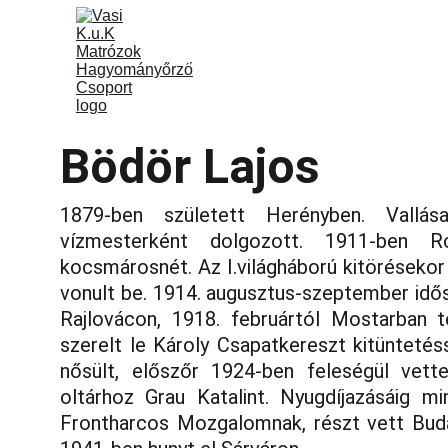
Vasi k.u.k Matrózok
Rólunk
Program
Bödör Lajos
1879-ben született Herényben. Vallás
vízmesterként dolgozott. 1911-ben R
kocsmárosnét. Az I.világháború kitörésekor 
vonult be. 1914. augusztus-szeptember idősz
Rajlovácon, 1918. februártól Mostarban t
szerelt le Károly Csapatkereszt kitüntetéss
nősült, előszőr 1924-ben feleségül vet
oltárhoz Grau Katalint. Nyugdíjazásáig m
Frontharcos Mozgalomnak, részt vett Bud