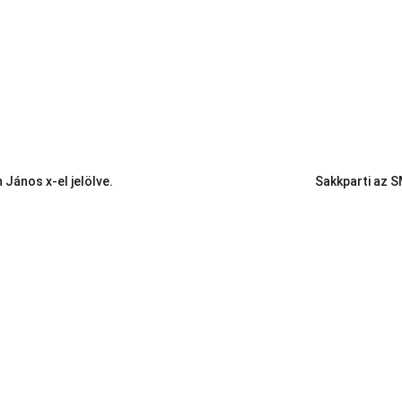
 János x-el jelölve.
Sakkparti az S