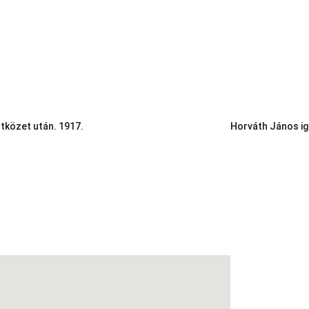
tközet után. 1917.
Horváth János ig
E-mail:
vasikukmatrozok@gmail.com