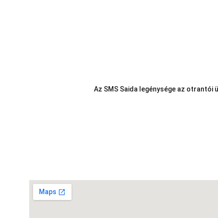
Az SMS Saida legénysége az otrantói ü
Telefon:
Vasi k.u.k. Matrózok Alapítvány
9700 Szombathely, Rumi út 97
Hideg István Péter 06/30/499-0457