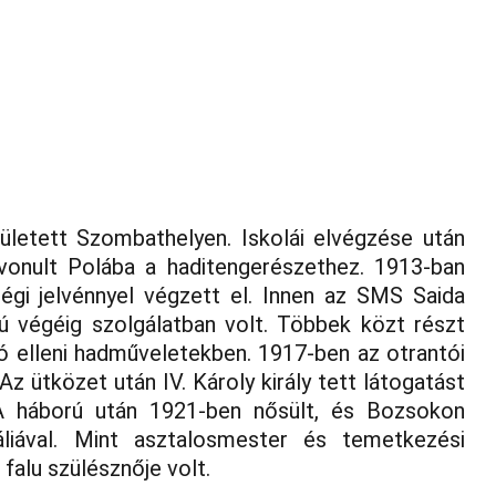
ok
Kiállítóterem
Kiadványok
Matrózdalok
Haditengerész 
ületett Szombathelyen. Iskolái elvégzése után
vonult Polába a haditengerészethez. 1913-ban
égi jelvénnyel végzett el. Innen az SMS Saida
rú végéig szolgálatban volt. Többek közt részt
 elleni hadműveletekben. 1917-ben az otrantói
z ütközet után IV. Károly király tett látogatást
. A háború után 1921-ben nősült, és Bozsokon
áliával. Mint asztalosmester és temetkezési
falu szülésznője volt.