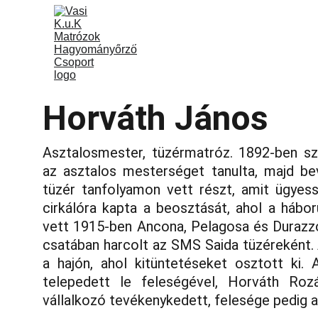
Vasi k.u.k Matrózok
Rólunk
Program
Horváth János
Asztalosmester, tüzérmatróz. 1892-ben sz
az asztalos mesterséget tanulta, majd be
tüzér tanfolyamon vett részt, amit ügyess
cirkálóra kapta a beosztását, ahol a hábo
vett 1915-ben Ancona, Pelagosa és Durazzó
csatában harcolt az SMS Saida tüzéreként. A
a hajón, ahol kitüntetéseket osztott ki
telepedett le feleségével, Horváth Roz
vállalkozó tevékenykedett, felesége pedig a 