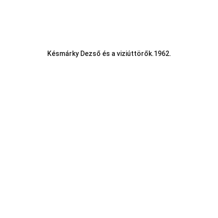
Késmárky Dezső és a viziúttörők.1962.
Telefon:
Vasi k.u.k. Matrózok Alapítvány
9700 Szombathely, Rumi út 97
Hideg István Péter 06/30/499-0457
E-mail:
vasikukmatrozok@gmail.com