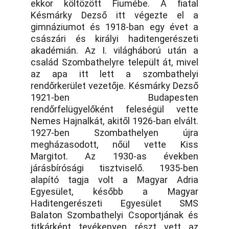
ekkor költözött Fiumébe. A fiatal
Késmárky Dezső itt végezte el a
gimnáziumot és 1918-ban egy évet a
császári és királyi haditengerészeti
akadémián. Az I. világháború után a
család Szombathelyre települt át, mivel
az apa itt lett a szombathelyi
rendőrkerület vezetője. Késmárky Dezső
1921-ben Budapesten
rendőrfelügyelőként feleségül vette
Nemes Hajnalkát, akitől 1926-ban elvált.
1927-ben Szombathelyen újra
megházasodott, nőül vette Kiss
Margitot. Az 1930-as években
járásbírósági tisztviselő. 1935-ben
alapító tagja volt a Magyar Adria
Egyesület, később a Magyar
Haditengerészeti Egyesület SMS
Balaton Szombathelyi Csoportjának és
titkárként tevékenyen részt vett az