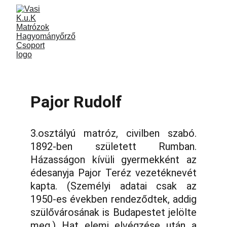
Pajor Rudolf
3.osztályú matróz, civilben szabó.
1892-ben született Rumban.
Házasságon kívüli gyermekként az
édesanyja Pajor Teréz vezetéknevét
kapta. (Személyi adatai csak az
1950-es években rendeződtek, addig
szülővárosának is Budapestet jelölte
meg.) Hat elemi elvégzése után a