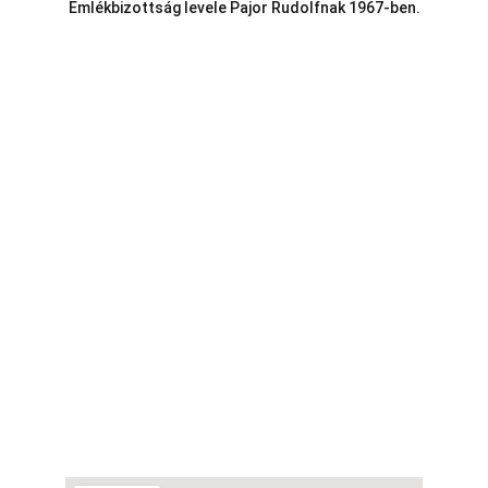
Emlékbizottság levele Pajor Rudolfnak 1967-ben.
Telefon:
Vasi k.u.k. Matrózok Alapítvány
9700 Szombathely, Rumi út 97
Hideg István Péter 06/30/499-0457
E-mail:
vasikukmatrozok@gmail.com
Az oldalunkon található bármely szöveg,  kép 
vagy videó felhasználása engedélyköteles!