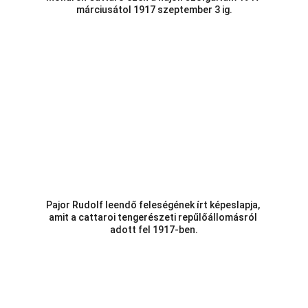
márciusátol 1917 szeptember 3 ig.
Pajor Rudolf leendő feleségének írt képeslapja, 
amit a cattaroi tengerészeti repűlőállomásról 
adott fel 1917-ben.