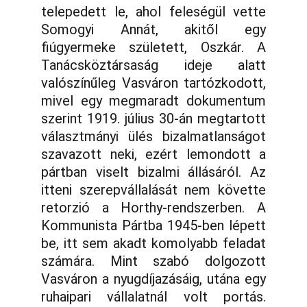
telepedett le, ahol feleségül vette
Somogyi Annát, akitől egy
fiúgyermeke született, Oszkár. A
Tanácsköztársaság ideje alatt
valószínűleg Vasváron tartózkodott,
mivel egy megmaradt dokumentum
szerint 1919. július 30-án megtartott
választmányi ülés bizalmatlanságot
szavazott neki, ezért lemondott a
pártban viselt bizalmi állásáról. Az
itteni szerepvállalását nem követte
retorzió a Horthy-rendszerben. A
Kommunista Pártba 1945-ben lépett
be, itt sem akadt komolyabb feladat
számára. Mint szabó dolgozott
Vasváron a nyugdíjazásáig, utána egy
ruhaipari vállalatnál volt portás.