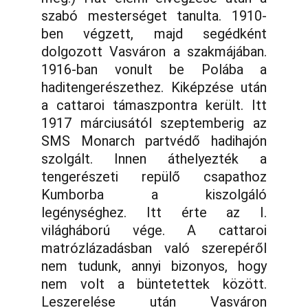
szabó mesterséget tanulta. 1910-
ben végzett, majd segédként
dolgozott Vasváron a szakmájában.
1916-ban vonult be Polába a
haditengerészethez. Kiképzése után
a cattaroi támaszpontra került. Itt
1917 márciusától szeptemberig az
SMS Monarch partvédő hadihajón
szolgált. Innen áthelyezték a
tengerészeti repülő csapathoz
Kumborba a kiszolgáló
legénységhez. Itt érte az I.
világháború vége. A cattaroi
matrózlázadásban való szerepéről
nem tudunk, annyi bizonyos, hogy
nem volt a büntetettek között.
Leszerelése után Vasváron