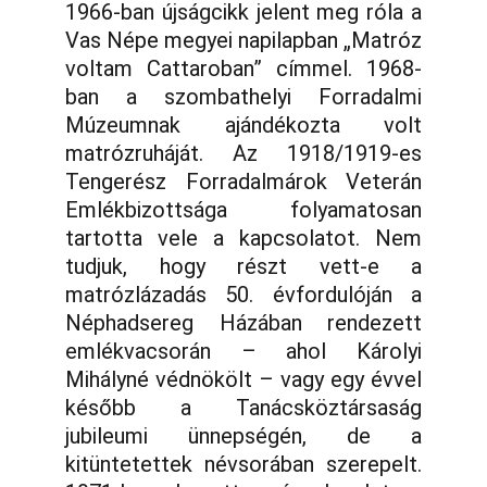
1966-ban újságcikk jelent meg róla a
Vas Népe megyei napilapban „Matróz
voltam Cattaroban” címmel. 1968-
ban a szombathelyi Forradalmi
Múzeumnak ajándékozta volt
matrózruháját. Az 1918/1919-es
Tengerész Forradalmárok Veterán
Emlékbizottsága folyamatosan
tartotta vele a kapcsolatot. Nem
tudjuk, hogy részt vett-e a
matrózlázadás 50. évfordulóján a
Néphadsereg Házában rendezett
emlékvacsorán – ahol Károlyi
Mihályné védnökölt – vagy egy évvel
később a Tanácsköztársaság
jubileumi ünnepségén, de a
kitüntetettek névsorában szerepelt.