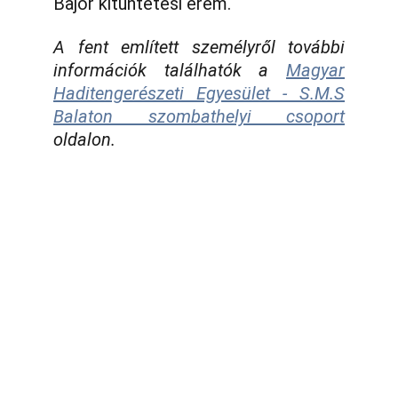
Bajor kitüntetési érem.
A fent említett személyről további
információk találhatók a
Magyar
Haditengerészeti Egyesület - S.M.S
Balaton szombathelyi csoport
oldalon.
Telefon:
Vasi k.u.k. Matrózok Alapítvány
9700 Szombathely, Rumi út 97
Hideg István Péter 06/30/499-0457
E-mail: