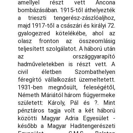
amellyel részt vett Ancona
bombázásában. 1915-től áthelyezték
a trieszti tengerész-zászlóaljhoz,
majd 1917-től a császári és királyi 72.
gyalogezred kötelékébe, ahol az
olasz fronton az összeomlásig
teljesített szolgálatot. A háború után
az országgyarapító
hadműveletekben is részt vett. A
civil életben Szombathelyen
féregírtó vállalkozást üzemeltetett.
1931-ben megnősült, feleségétől,
Németh Máriától három fiúgyermeke
született: Károly, Pál és ?. Mint
pénztáros tagja volt a két háború
közötti Magyar Adria Egyesület -
később a Magyar Haditengerészeti