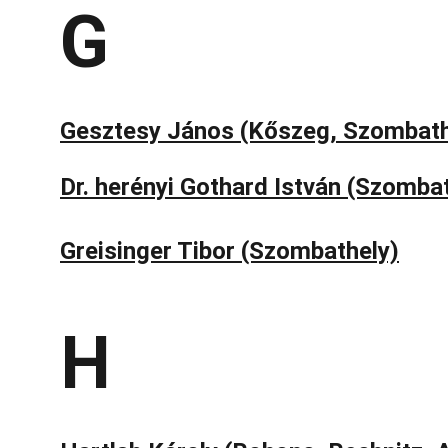
G
Gesztesy János (Kőszeg, Szombath
Dr. herényi Gothard István (Szomba
Greisinger Tibor (Szombathely)
H