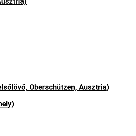
usztria)
lsőlövő, 
Oberschützen, Ausztria
)
ely)