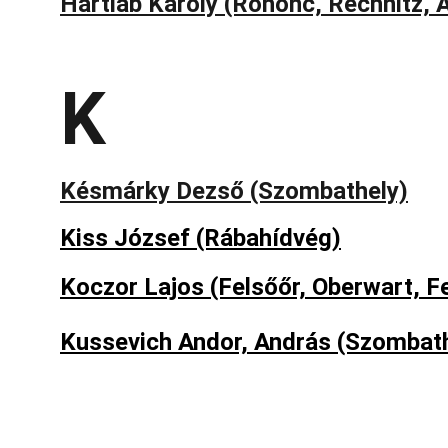
Hartlab Károly (Rohonc, Rechnitz, A
K
Késmárky Dezső (Szombathely)
Kiss József (Rábahídvég)
Koczor Lajos (Felsőőr, Oberwart, Fe
Kussevich Andor, András (Szombath