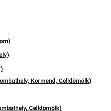
yom)
ely)
r)
zombathely, Körmend, Celldömölk)
ombathely, Celldömölk)