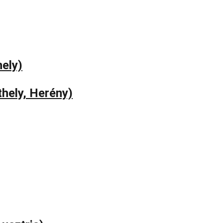
ely)
thely, Herény)