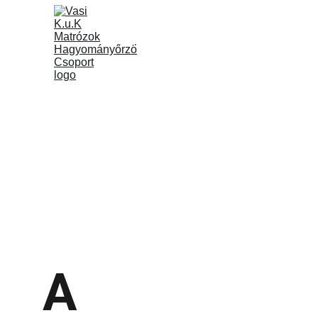
Vasi k.u.k Matrózok
Rólunk
Program
A